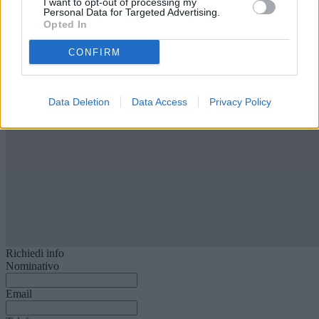
Si
I want to opt-out of processing my
Personal Data for Targeted Advertising.
Condizioni
Opted In
In perfetto stato
CONFIRM
Data Deletion
Data Access
Privacy Policy
Richiedi info
Nominativo
Email