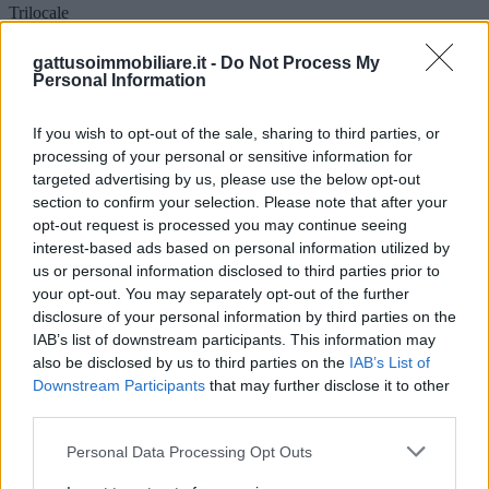
Trilocale
Classe E.
F 168,00 Q
gattusoimmobiliare.it -
Do Not Process My
Personal Information
Descrizione
Altro
If you wish to opt-out of the sale, sharing to third parties, or
Mappa
VENDESI in via Pasquale Andiloro, appartamento panoramico,
processing of your personal or sensitive information for
completamente ristrutturato, secondo piano di 100 mq circa con
targeted advertising by us, please use the below opt-out
annesso lastrico solare di 200 mq circa di proprietà esclusiva,
section to confirm your selection. Please note that after your
composto da: ingresso, cucina-soggiorno, 2 camere, bagno,
opt-out request is processed you may continue seeing
ripostiglio e ampio balcone. Richiesta 110 000 euro. Per
interest-based ads based on personal information utilized by
informazioni chiamare l'agente Paolo Scaramuzzino 3466411033
us or personal information disclosed to third parties prior to
Piano
2° Piano
your opt-out. You may separately opt-out of the further
Disponibilità
disclosure of your personal information by third parties on the
Libero
IAB’s list of downstream participants. This information may
Camere
also be disclosed by us to third parties on the
IAB’s List of
2
Downstream Participants
that may further disclose it to other
Servizi
third parties.
1
Balconi
1
Personal Data Processing Opt Outs
Nuda proprietà in vendita