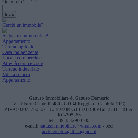
Quanto fa
2
+
1
?
Cerchi un immobile?
Segnalaci un immobile!
Appartamento
Terreno agricolo
Casa indipendente
Locale commerciale
Attività commerciale
Terreno industriale
Villa a schiera
Appartamento
Gattuso Immobiliare di Gattuso Demetrio
Via Sbarre Centrali, 480 - 89134 Reggio di Calabria (RC)
P.IVA: 03073760807 - C. Fiscale: GTTDTR86P16H224T - REA:
RC-208366
tel: +39 3342960706
e-mail:
gattusoimmobiliare@gmail.com
- pec:
archdemetriogattuso@pec.it