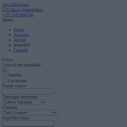
Area Riservata
+39 3342960706
Menu
Home
Agenzia
Servizi
Immobili
Contatti
Cerca
Cerca il tuo immobile
Vendita
Locazione
Parola chiave
Tipologia Immobile
Comune
Superfice (mq)