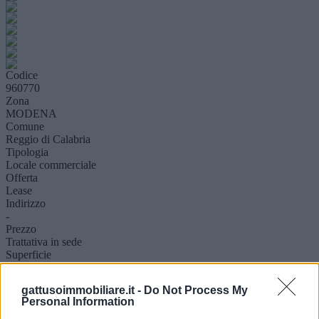
Codice
960770
Zona
MODENA
Comune
Reggio di Calabria
Tipologia
Locale commerciale
Offerta
Lease
Indirizzo
-
Prezzo
Trattativa in sede
Superficie
180 mq ca.
Classe E.
gattusoimmobiliare.it -
Do Not Process My
D 140,00 Q
Personal Information