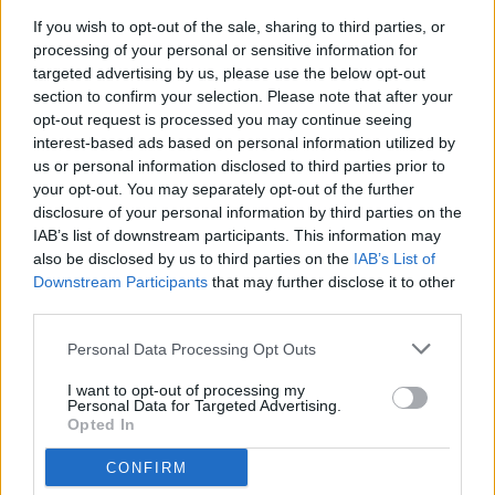
Descrizione
Altro
If you wish to opt-out of the sale, sharing to third parties, or
Mappa
processing of your personal or sensitive information for
AFFITTASI locale commerciale in zona Modena, pochi passi dalla
targeted advertising by us, please use the below opt-out
scuola allievi Carabinieri. Unico grande ambiente di circa 180 mq
section to confirm your selection. Please note that after your
con bagni accessibili, ufficio e cortile di pertinenza. Categoria
opt-out request is processed you may continue seeing
catastale C1, nuova costruzione. Ideale per attività di ristorazione o
interest-based ads based on personal information utilized by
bar, è già presente una canna fumaria. Ottima visibilità Per info
chiamare il 3342960706
us or personal information disclosed to third parties prior to
Piano
your opt-out. You may separately opt-out of the further
Ground floor
disclosure of your personal information by third parties on the
Disponibilità
IAB’s list of downstream participants. This information may
Free
also be disclosed by us to third parties on the
IAB’s List of
Cortile
Downstream Participants
that may further disclose it to other
Private
Condizioni
third parties.
Perfect condition
Personal Data Processing Opt Outs
I want to opt-out of processing my
Personal Data for Targeted Advertising.
Opted In
CONFIRM