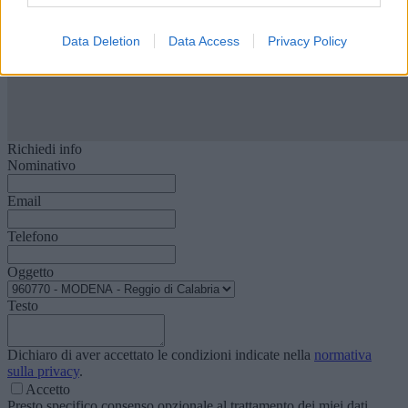
Data Deletion
Data Access
Privacy Policy
Richiedi info
Nominativo
Email
Telefono
Oggetto
Testo
Dichiaro di aver accettato le condizioni indicate nella
normativa
sulla privacy
.
Accetto
Presto specifico consenso opzionale al trattamento dei miei dati