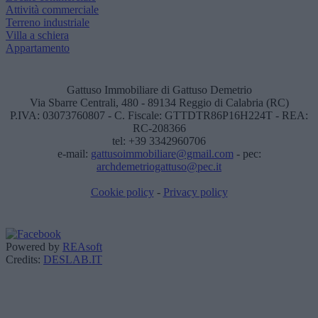
Attività commerciale
Terreno industriale
Villa a schiera
Appartamento
Gattuso Immobiliare di Gattuso Demetrio
Via Sbarre Centrali, 480 - 89134 Reggio di Calabria (RC)
P.IVA: 03073760807 - C. Fiscale: GTTDTR86P16H224T - REA:
RC-208366
tel: +39 3342960706
e-mail:
gattusoimmobiliare@gmail.com
- pec:
archdemetriogattuso@pec.it
Cookie policy
-
Privacy policy
Powered by
REAsoft
Credits:
DESLAB.IT