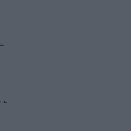
u..
do..