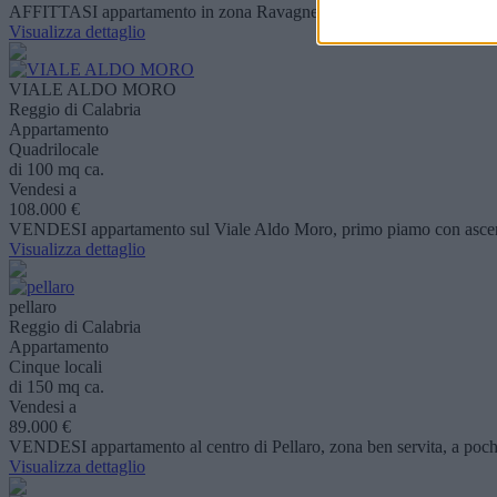
AFFITTASI appartamento in zona Ravagnese, zona ben servita, a pochi m
Visualizza dettaglio
VIALE ALDO MORO
Reggio di Calabria
Appartamento
Quadrilocale
di 100 mq ca.
Vendesi a
108.000 €
VENDESI appartamento sul Viale Aldo Moro, primo piamo con ascenso
Visualizza dettaglio
pellaro
Reggio di Calabria
Appartamento
Cinque locali
di 150 mq ca.
Vendesi a
89.000 €
VENDESI appartamento al centro di Pellaro, zona ben servita, a pochi 
Visualizza dettaglio