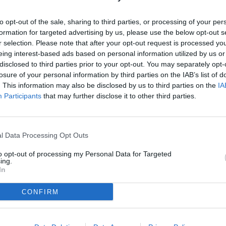
to opt-out of the sale, sharing to third parties, or processing of your per
formation for targeted advertising by us, please use the below opt-out s
 100 metri dal mare. L'immobile si presenta in ottime condizioni, dis..
r selection. Please note that after your opt-out request is processed y
eing interest-based ads based on personal information utilized by us or
disclosed to third parties prior to your opt-out. You may separately opt-
losure of your personal information by third parties on the IAB’s list of
. This information may also be disclosed by us to third parties on the
IA
Participants
that may further disclose it to other third parties.
esso sul salone, cucina abitabile, 3 camere, 2 wc e due balconi di circ
l Data Processing Opt Outs
to opt-out of processing my Personal Data for Targeted
ing.
In
CONFIRM