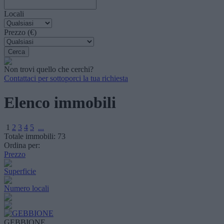
Locali
Prezzo (€)
Non trovi quello che cerchi?
Contattaci per sottoporci la tua richiesta
Elenco immobili
1
2
3
4
5
...
Totale immobili:
73
Ordina per:
Prezzo
Superficie
Numero locali
GEBBIONE