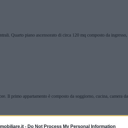
rali. Quarto piano ascensorato di circa 120 mq composto da ingresso, 
re. Il primo appartamento è composto da soggiorno, cucina, camera da l
obiliare.it -
Do Not Process My Personal Information