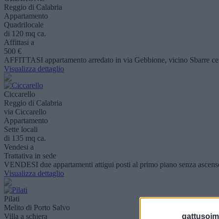
Reggio di Calabria
Appartamento
Quadrilocale
di 120 mq ca.
Affittasi a
500 €
AFFITTASI appartamento arredato in via Gebbione, vicino Sbarre cent
Visualizza dettaglio
Ciccarello
Reggio di Calabria
via Ciccarello
Appartamento
Sette locali
di 135 mq ca.
Vendesi a
Trattativa in sede
VENDESI due appartamenti attigui posti al primo piano senza ascenso
Visualizza dettaglio
Pilati
Melito di Porto Salvo
Villa a schiera
gattusoimm