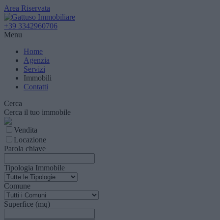
Area Riservata
+39 3342960706
Menu
Home
Agenzia
Servizi
Immobili
Contatti
Cerca
Cerca il tuo immobile
Vendita
Locazione
Parola chiave
Tipologia Immobile
Comune
Superfice (mq)