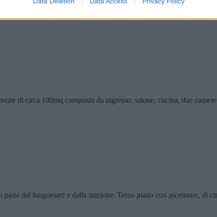
Data Deletion
Data Access
Privacy Policy
etri dall'aeroporto e dagli svincoli autostradali. Piano Terra di circa
re di circa 100mq composto da ingresso, salone, cucina, due camere,
passi dal lungomare e dalla stazione. Terzo piano con ascensore, di cir