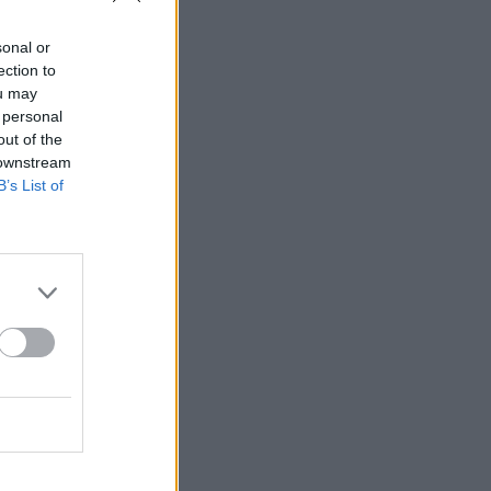
sonal or
ection to
ou may
 personal
out of the
 downstream
B’s List of
a..